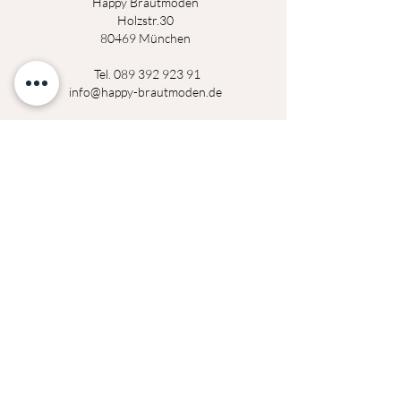
Happy Brautmoden
Holz
st
r.3
0
80469 München
Tel.
089 392 923 91
info@happy-brautmoden.de
Montag
14:00 - 18:30 Uhr
Dienstag
14:00 - 18:30 Uhr
Mittwoch
geschlossen
Donerstag
14:00 - 18:30 Uhr
Freitag
14:00 - 18:30 Uhr
Samstag
09:00 - 14:00 Uhr
Termine außerhalb der Öffnungszeiten auf
Anfrage möglich!
Datenschutzerklärung