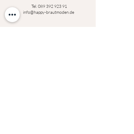
Tel.
089 392 923 91
info@happy-brautmoden.de
Montag
14:00 - 18:30 Uhr
Dienstag
14:00 - 18:30 Uhr
Mittwoch
geschlossen
Donerstag
14:00 - 18:30 Uhr
Freitag
14:00 - 18:30 Uhr
Samstag
09:00 - 14:00 Uhr
Termine außerhalb der Öffnungszeiten auf
Anfrage möglich!
Datenschutzerklärung
Impressum