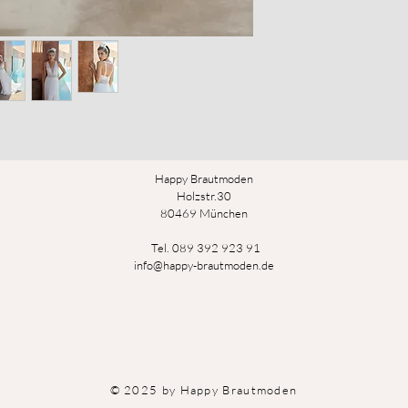
Happy Brautmoden
Holz
st
r.3
0
80469 München
Tel. 089 392 923 91
info@happy-brautmoden.de
© 2025 by Happy Brautmoden