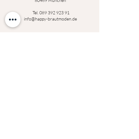
80469 München
Tel.
089 392 923 91
info@happy-brautmoden.de
Montag
14:00 - 18:30 Uhr
Dienstag
14:00 - 18:30 Uhr
Mittwoch
geschlossen
Donerstag
14:00 - 18:30 Uhr
Freitag
14:00 - 18:30 Uhr
Samstag
09:00 - 14:00 Uhr
Termine außerhalb der Öffnungszeiten auf
Anfrage möglich!
Datenschutzerklärung
Impressum