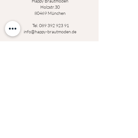
Happy Brautmoden
Holz
st
r.3
0
80469 München
Tel.
089 392 923 91
info@happy-brautmoden.de
Montag
14:00 - 18:30 Uhr
Dienstag
14:00 - 18:30 Uhr
Mittwoch
geschlossen
Donerstag
14:00 - 18:30 Uhr
Freitag
14:00 - 18:30 Uhr
Samstag
09:00 - 14:00 Uhr
Termine außerhalb der Öffnungszeiten auf
Anfrage möglich!
Datenschutzerklärung