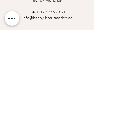
80469 München
Tel.
089 392 923 91
info@happy-brautmoden.de
Montag
14:00 - 18:30 Uhr
Dienstag
14:00 - 18:30 Uhr
Mittwoch
geschlossen
Donerstag
14:00 - 18:30 Uhr
Freitag
14:00 - 18:30 Uhr
Samstag
09:00 - 14:00 Uhr
Termine außerhalb der Öffnungszeiten auf
Anfrage möglich!
Datenschutzerklärung
Impressum