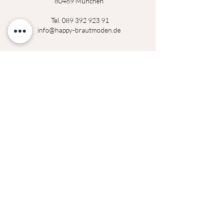
80469 München
Tel.
089 392 923 91
info@happy-brautmoden.de
Montag
14:00 - 18:30 Uhr
Dienstag
14:00 - 18:30 Uhr
Mittwoch
geschlossen
Donerstag
14:00 - 18:30 Uhr
Freitag
14:00 - 18:30 Uhr
Samstag
09:00 - 14:00 Uhr
Termine außerhalb der Öffnungszeiten auf
Anfrage möglich!
Datenschutzerklärung
Impressum