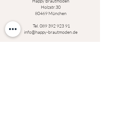
Happy Brautmoden
Holz
st
r.3
0
80469 München
Tel.
089 392 923 91
info@happy-brautmoden.de
Montag
14:00 - 18:30 Uhr
Dienstag
14:00 - 18:30 Uhr
Mittwoch
geschlossen
Donerstag
14:00 - 18:30 Uhr
Freitag
14:00 - 18:30 Uhr
Samstag
09:00 - 14:00 Uhr
Termine außerhalb der Öffnungszeiten auf
Anfrage möglich!
Datenschutzerklärung