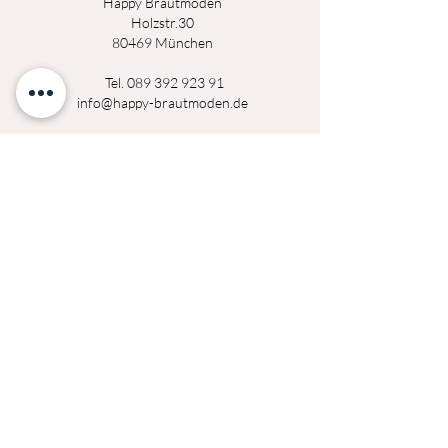
Happy Brautmoden
Holz
st
r.3
0
80469 München
Tel.
089 392 923 91
info@happy-brautmoden.de
Montag
14:00 - 18:30 Uhr
Dienstag
14:00 - 18:30 Uhr
Mittwoch
geschlossen
Donerstag
14:00 - 18:30 Uhr
Freitag
14:00 - 18:30 Uhr
Samstag
09:00 - 14:00 Uhr
Termine außerhalb der Öffnungszeiten auf
Anfrage möglich!
Datenschutzerklärung