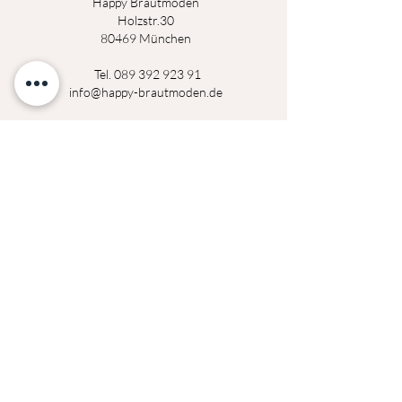
Happy Brautmoden
Holz
st
r.3
0
80469 München
Tel.
089 392 923 91
info@happy-brautmoden.de
Montag
14:00 - 18:30 Uhr
Dienstag
14:00 - 18:30 Uhr
Mittwoch
geschlossen
Donerstag
14:00 - 18:30 Uhr
Freitag
14:00 - 18:30 Uhr
Samstag
09:00 - 14:00 Uhr
Termine außerhalb der Öffnungszeiten auf
Anfrage möglich!
Datenschutzerklärung