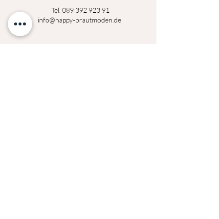
Tel.
089 392 923 91
info@happy-brautmoden.de
Montag
14:00 - 18:30 Uhr
Dienstag
14:00 - 18:30 Uhr
Mittwoch
geschlossen
Donerstag
14:00 - 18:30 Uhr
Freitag
14:00 - 18:30 Uhr
Samstag
09:00 - 14:00 Uhr
Termine außerhalb der Öffnungszeiten auf
Anfrage möglich!
Datenschutzerklärung
Impressum