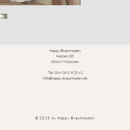
Happy Brautmoden
Holz
st
r.3
0
80469 München
Tel. 089 392 923 91
info@happy-brautmoden.de
© 2025 by Happy Brautmoden