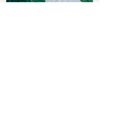
STAY CONNECTED
FAQ
Wir beantworten Ihre Fragen!
Happy Brautmoden
Holz
st
r.3
0
80469 München
Tel.
089 392 923 91