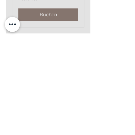
Buchen
STAY CONNECTED
FAQ
Wir beantworten Ihre Fragen!
Happy Brautmoden
Holz
st
r.3
0
80469 München
Tel.
089 392 923 91
info@happy-brautmoden.de